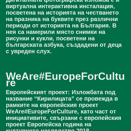
виртуална интерактивна инсталация,
посветена на историята на честването
на празника на буквите през различни
периоди от историята на България. В
нея са намерили място снимки на
рисунки и кукли, посветени на
българската азбука, създадени от деца
с увреден слух.
WeAre#EuropeForCultu
re
Европейският проект: Изложбата под
название “Кирилицата” се провежда в
рамките на европейския проект
WeAre#EuropeForCulture, като част от
инициативите, свързани с европейския
проект Европейска година на
културното наследство 2018